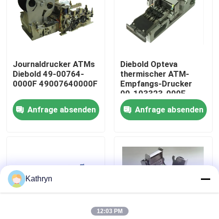
Fabrik-Ausflug
Qualitätskontrolle
Journaldrucker ATMs
Diebold Opteva
Diebold 49-00764-
thermischer ATM-
0000F 49007640000F
Empfangs-Drucker
Treten Sie mit uns in Verbindung
00-103323-000E
00103323000E
Anfrage absenden
Anfrage absenden
Fordern Sie ein Zitat
ATM-Maschinenteile
Kathryn
NCR-ATM-Teile
12:03 PM
wincor ATM-Teile