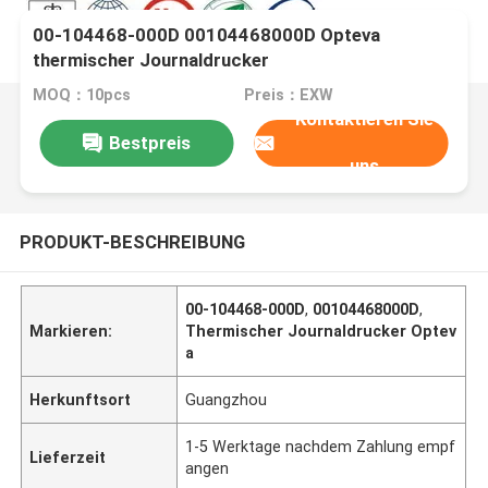
00-104468-000D 00104468000D Opteva
thermischer Journaldrucker
MOQ：10pcs
Preis：EXW
Kontaktieren Sie
Bestpreis
uns
PRODUKT-BESCHREIBUNG
00-104468-000D
,
00104468000D
,
Markieren:
Thermischer Journaldrucker Optev
a
Herkunftsort
Guangzhou
1-5 Werktage nachdem Zahlung empf
Lieferzeit
angen