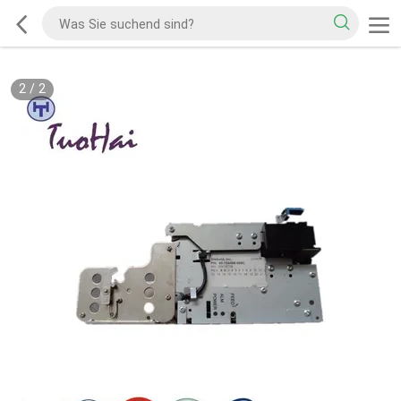
2
/
2