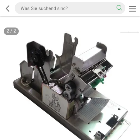
2
/
2