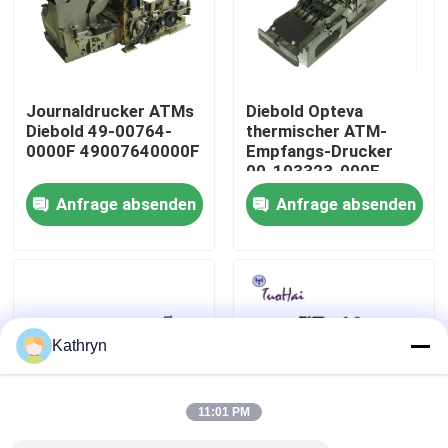
Fabrik-Ausflug
Journaldrucker ATMs
Diebold Opteva
Qualitätskontrolle
Diebold 49-00764-
thermischer ATM-
0000F 49007640000F
Empfangs-Drucker
00-103323-000E
Treten Sie mit uns in Verbindung
00103323000E
Anfrage absenden
Anfrage absenden
Fordern Sie ein Zitat
ATM-Maschinenteile
Kathryn
NCR-ATM-Teile
11:01 PM
wincor ATM-Teile