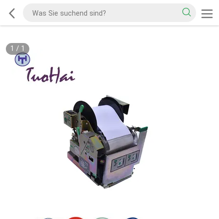
1
/
1