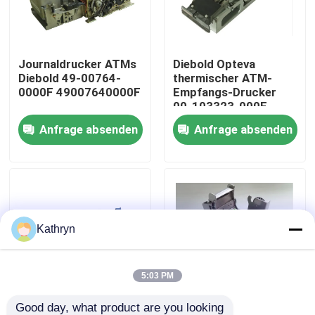
Fabrik-Ausflug
Journaldrucker ATMs
Diebold Opteva
Diebold 49-00764-
thermischer ATM-
Qualitätskontrolle
0000F 49007640000F
Empfangs-Drucker
00-103323-000E
00103323000E
Anfrage absenden
Anfrage absenden
Treten Sie mit uns in Verbindung
Fordern Sie ein Zitat
ATM-Maschinenteile
Kathryn
NCR-ATM-Teile
5:03 PM
wincor ATM-Teile
Good day, what product are you looking 
Journaldrucker ATMs
Journaldrucker-