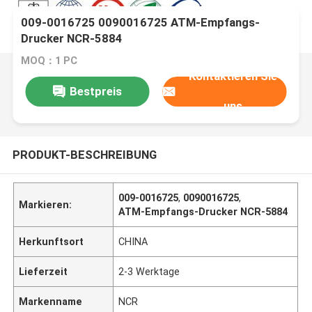
009-0016725 0090016725 ATM-Empfangs-
Drucker NCR-5884
MOQ：1 PC
Kontaktieren Sie
Bestpreis
uns
PRODUKT-BESCHREIBUNG
009-0016725
,
0090016725
,
Markieren:
ATM-Empfangs-Drucker NCR-5884
Herkunftsort
CHINA
Lieferzeit
2-3 Werktage
Markenname
NCR