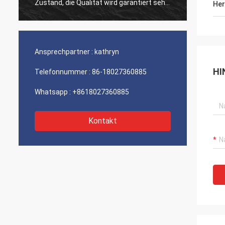
Zustand, die Qualität wird garantiert sehr,
fristg
Her
der Produktpreis und Fracht sind, hoffen
Produk
fortzufahren, zusammenzuarbeiten
Preis 
folgendes Mal angemessen.
vorwär
Zusam
Ansprechpartner :
kathryn
HI
Telefonnummer :
86-18027360885
Whatsapp :
+8618027360885
Kontakt