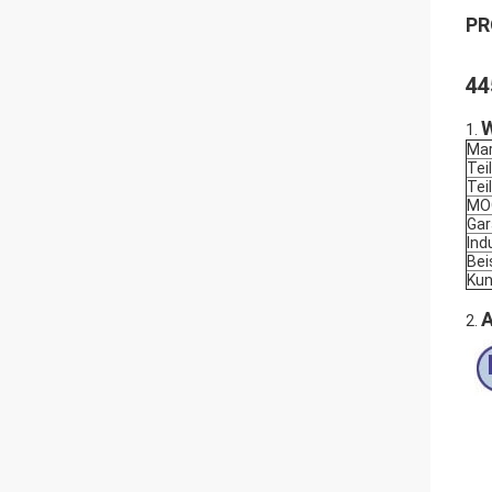
PR
44
W
1.
Ma
Tei
Tei
MO
Gar
Ind
Bei
Kun
A
2.