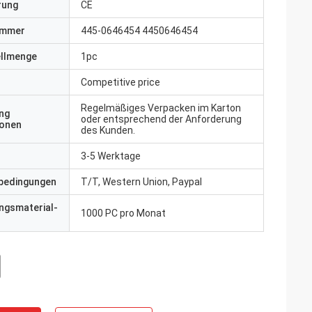
erung
CE
ummer
445-0646454 4450646454
ellmenge
1pc
Competitive price
Regelmäßiges Verpacken im Karton
ng
oder entsprechend der Anforderung
ionen
des Kunden.
3-5 Werktage
bedingungen
T/T, Western Union, Paypal
ngsmaterial-
1000 PC pro Monat