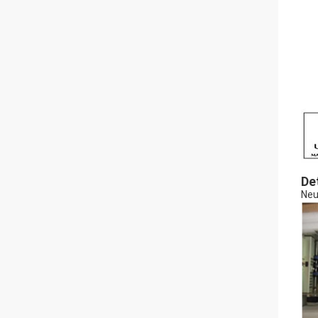
De
Neu