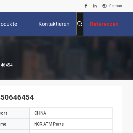
German
rodukte
Kontaktieren
Referenzen
Sie Uns
646454
450646454
sort
CHINA
ame
NCR ATM Parts