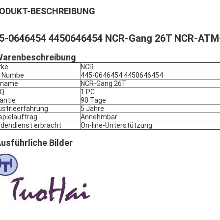
ODUKT-BESCHREIBUNG
5-0646454 4450646454 NCR-Gang 26T NCR-ATM-
arenbeschreibung
rke
NCR
l Numbe
445-0646454 4450646454
lname
NCR-Gang 26T
Q
1 PC
antie
90 Tage
ustrieerfahrung
5 Jahre
spielauftrag
Annehmbar
dendienst erbracht
On-line-Unterstützung
usführliche Bilder