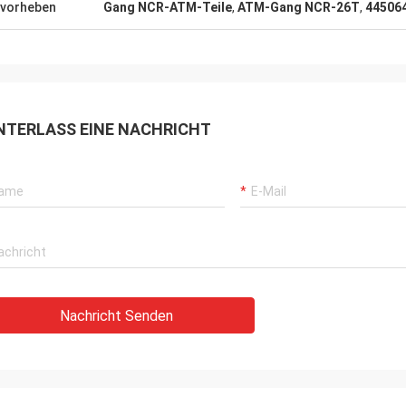
erechte und geduldige Antwort. Die
vorheben
Gang NCR-ATM-Teile
,
ATM-Gang NCR-26T
,
44506
tqualität ist auch sehr gut, der
ist sehr angemessen, schauen
ts zur anhaltenden
menarbeit.
NTERLASS EINE NACHRICHT
Nachricht Senden