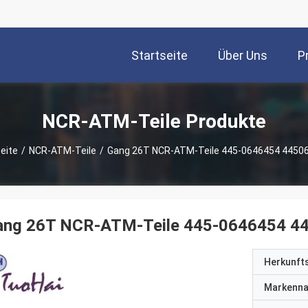
Startseite
Über Uns
P
NCR-ATM-Teile Produkte
eite
/
NCR-ATM-Teile
/
Gang 26T NCR-ATM-Teile 445-0646454 4450
ang 26T NCR-ATM-Teile 445-0646454 4
Herkunft
Markenn