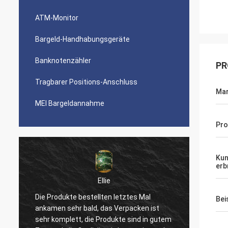
ATM-Monitor
Bargeld-Handhabungsgeräte
Banknotenzähler
PR
Tragbarer Positions-Anschluss
Ma
MEI Bargeldannahme
Pr
Kun
erb
Ellie
Die Produkte bestellten letztes Mal
Ihr Ser
Bei
u
ankamen sehr bald, das Verpacken ist
Produk
sehr komplett, die Produkte sind in gutem
unsere