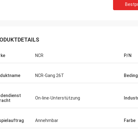
Bestpr
ODUKTDETAILS
rke
NCR
P/N
oduktname
NCR-Gang 26T
Beding
dendienst
On-line-Unterstützung
Indust
racht
Jachthafen
vice ist sehr gut, die
spielauftrag
Annehmbar
Farbe
teinführung ist sehr ausführlich, zu
n Fragen auch sein kann