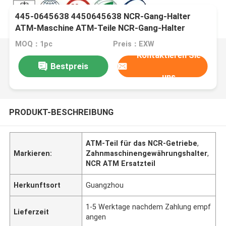
445-0645638 4450645638 NCR-Gang-Halter
ATM-Maschine ATM-Teile NCR-Gang-Halter
MOQ：1pc
Preis：EXW
Kontaktieren Sie
Bestpreis
uns
PRODUKT-BESCHREIBUNG
ATM-Teil für das NCR-Getriebe
,
Markieren:
Zahnmaschinengewährungshalter
,
NCR ATM Ersatzteil
Herkunftsort
Guangzhou
1-5 Werktage nachdem Zahlung empf
Lieferzeit
angen