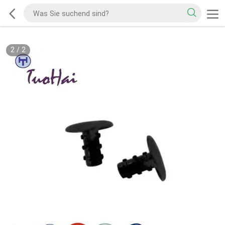
2
/
2