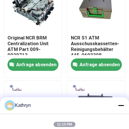
Fabrik-Ausflug
Qualitätskontrolle
Original NCR BRM
NCR S1 ATM
Centralization Unit
Ausschusskassetten-
ATM Part 009-
Reinigungsbehälter
Treten Sie mit uns in Verbindung
0029713
445-0693308
Anfrage absenden
Anfrage absenden
Fordern Sie ein Zitat
ATM-Maschinenteile
Kathryn
NCR-ATM-Teile
11:15 PM
wincor ATM-Teile