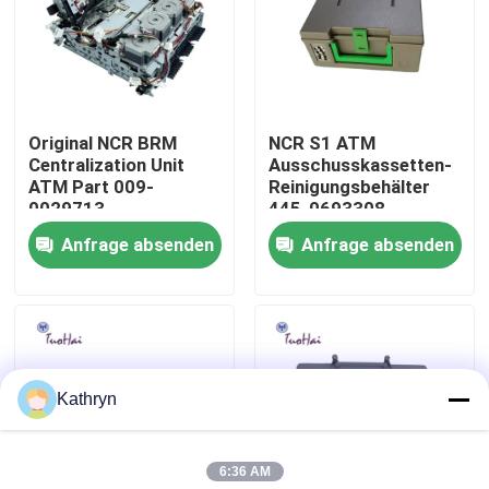
Fabrik-Ausflug
Qualitätskontrolle
Original NCR BRM
NCR S1 ATM
Centralization Unit
Ausschusskassetten-
ATM Part 009-
Reinigungsbehälter
Treten Sie mit uns in Verbindung
0029713
445-0693308
Anfrage absenden
Anfrage absenden
Fordern Sie ein Zitat
ATM-Maschinenteile
Kathryn
NCR-ATM-Teile
6:36 AM
wincor ATM-Teile