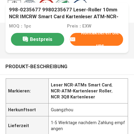
998-0235677 9980235677 Leser-Roller 10mm
NCR IMCRW Smart Card Kartenleser ATM-NCR-
ATM-Maschinenteile NCR 3Q8 Feed Roller
MOQ：1pc
Preis：EXW
Kontaktieren Sie
Bestpreis
uns
PRODUKT-BESCHREIBUNG
Leser NCR-ATMs Smart Card
,
Markieren:
NCR-ATM-Kartenleser Roller
,
NCR 3Q8 Kartenleser
Herkunftsort
Guangzhou
1-5 Werktage nachdem Zahlung empf
Lieferzeit
angen