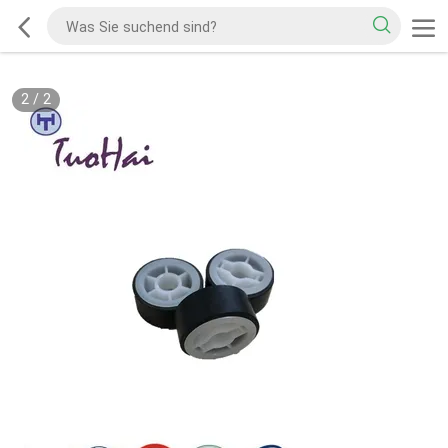
2
/
2