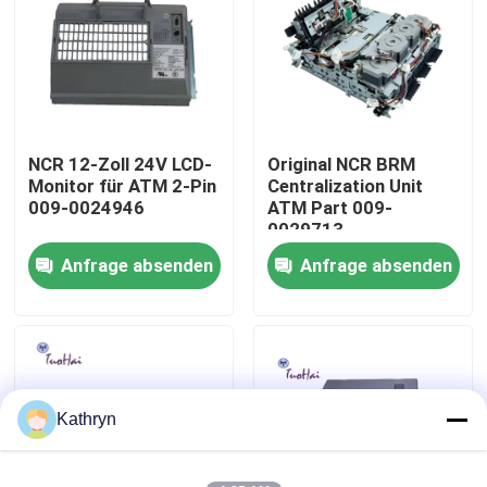
Fabrik-Ausflug
Qualitätskontrolle
NCR 12-Zoll 24V LCD-
Original NCR BRM
Monitor für ATM 2-Pin
Centralization Unit
Treten Sie mit uns in Verbindung
009-0024946
ATM Part 009-
0029713
Anfrage absenden
Anfrage absenden
Fordern Sie ein Zitat
ATM-Maschinenteile
NCR-ATM-Teile
Kathryn
wincor ATM-Teile