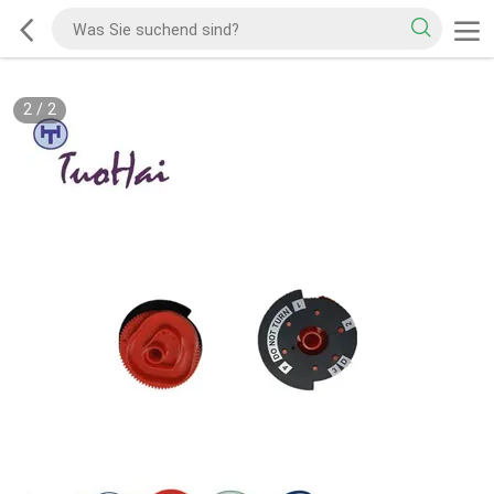
2
/
2