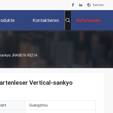
German
rodukte
Kontaktieren
Referenzen
Sie Uns
l-Sankyo JHA0B16 9521A
rtenleser Vertical-sankyo
sort
Guangzhou