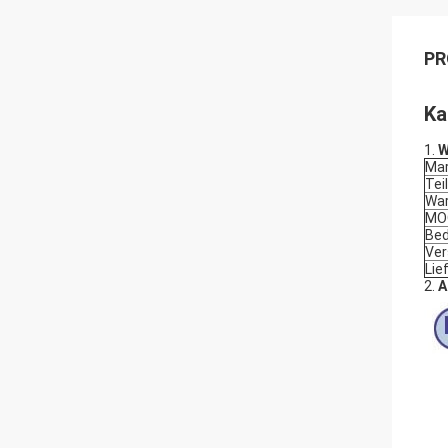
PR
Ka
1.
W
Ma
Te
War
MO
Bed
Ver
Lie
2.
A