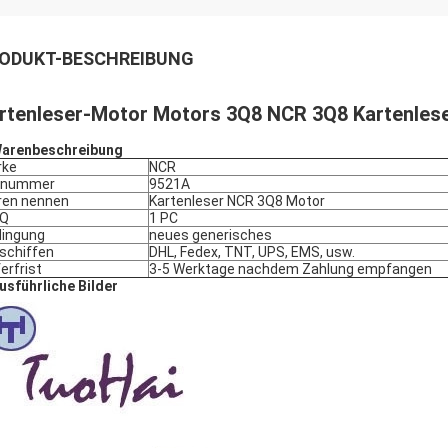
ODUKT-BESCHREIBUNG
rtenleser-Motor Motors 3Q8 NCR 3Q8 Kartenles
arenbeschreibung
rke
NCR
ilnummer
9521A
en nennen
Kartenleser NCR 3Q8 Motor
Q
1 PC
ingung
neues generisches
schiffen
DHL, Fedex, TNT, UPS, EMS, usw.
ferfrist
3-5 Werktage nachdem Zahlung empfangen
usführliche Bilder