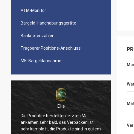
ATM-Monitor
Bargeld-Handhabungsgeräte
Banknotenzähler
Tragbarer Positions-Anschluss
PR
MEI Bargeldannahme
Ma
War
Mat
Ellie
Die Produkte bestellten letztes Mal
Ihr Ser
u
ankamen sehr bald, das Verpacken ist
Produk
Ver
sehr komplett, die Produkte sind in gutem
unsere