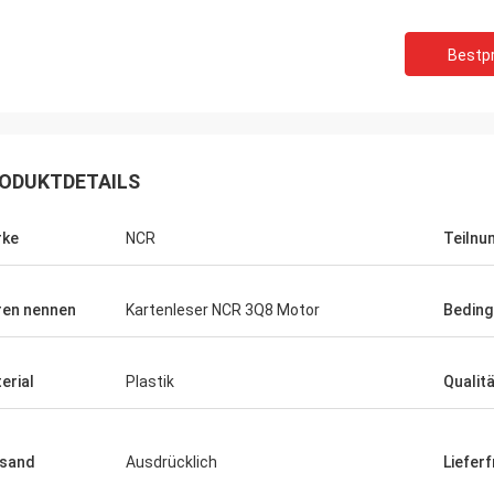
Bestpr
ODUKTDETAILS
rke
NCR
Teiln
en nennen
Kartenleser NCR 3Q8 Motor
Beding
erial
Plastik
Qualit
Jachthafen
vice ist sehr gut, die
teinführung ist sehr ausführlich, zu
sand
Ausdrücklich
Lieferf
n Fragen auch sein kann