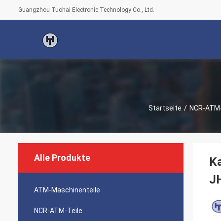
Guangzhou Tuohai Electronic Technology Co., Ltd.
Startseite
/
NCR-ATM-
Alle Produkte
Ka
J
ATM-Maschinenteile
NCR-ATM-Teile