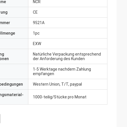
ame
NCR
erung
CE
ummer
9521A
ellmenge
1pc
EXW
ng
Natürliche Verpackung entsprechend
ionen
der Anforderung des Kunden
1-5 Werktage nachdem Zahlung
empfangen
bedingungen
Western Union, T/T, paypal
ngsmaterial-
1000-teilig/Stücke pro Monat