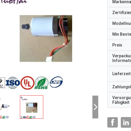
Markenn
Zertifizi
Modelln
Min Best
Preis
Verpacku
Informat
Lieferzeit
Zahlungs
Versorgu
Fähigkeit