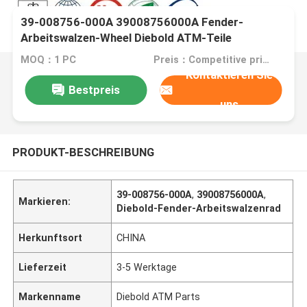
39-008756-000A 39008756000A Fender-
Arbeitswalzen-Wheel Diebold ATM-Teile
MOQ：1 PC
Preis：Competitive price
Kontaktieren Sie
Bestpreis
uns
PRODUKT-BESCHREIBUNG
39-008756-000A
,
39008756000A
,
Markieren:
Diebold-Fender-Arbeitswalzenrad
Herkunftsort
CHINA
Lieferzeit
3-5 Werktage
Markenname
Diebold ATM Parts