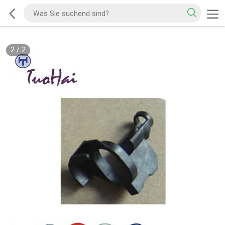
2
/
2