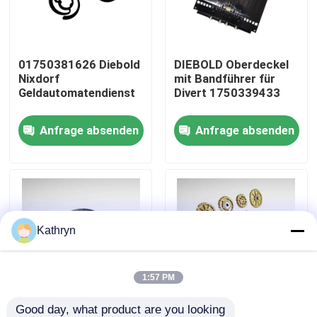
Fabrik-Ausflug
01750381626 Diebold
DIEBOLD Oberdeckel
Nixdorf
mit Bandführer für
Qualitätskontrolle
Geldautomatendienst
Divert 1750339433
Anfrage absenden
Anfrage absenden
Treten Sie mit uns in Verbindung
Fordern Sie ein Zitat
ATM-Maschinenteile
Kathryn
NCR-ATM-Teile
1:57 PM
wincor ATM-Teile
Good day, what product are you looking 
DN400 DN450 RM4
DN400 DN450 RM4