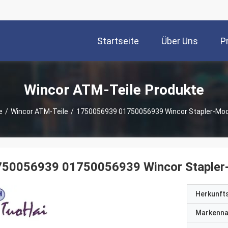
Startseite
Über Uns
P
Wincor ATM-Teile Produkte
e
/
Wincor ATM-Teile
/
1750056939 01750056939 Wincor Stapler-Mod
750056939 01750056939 Wincor Stapler
Herkunft
Markenn