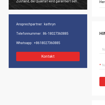
Zustand, die Qualität wird garantiert sehr,
fristg
Her
der Produktpreis und Fracht sind, hoffen
Produk
fortzufahren, zusammenzuarbeiten
Preis 
folgendes Mal angemessen.
vorwär
Zusam
Ansprechpartner :
kathryn
HI
Telefonnummer :
86-18027360885
Whatsapp :
+8618027360885
Kontakt