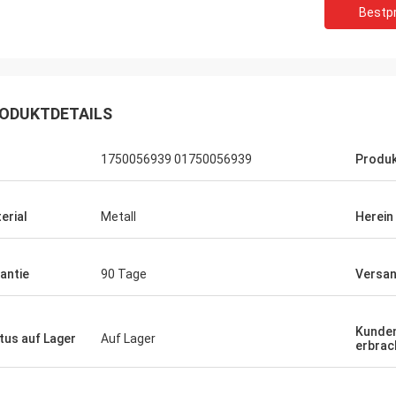
Bestpr
ODUKTDETAILS
1750056939 01750056939
Produ
erial
Metall
Herein
antie
90 Tage
Versa
Jachthafen
Kunden
tus auf Lager
Auf Lager
vice ist sehr gut, die
erbrac
teinführung ist sehr ausführlich, zu
n Fragen auch sein kann