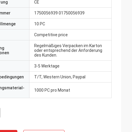
erung
CE
ummer
1750056939 01750056939
ellmenge
10 PC
Competitive price
Regelmäßiges Verpacken im Karton
ng
oder entsprechend der Anforderung
ionen
des Kunden.
3-5 Werktage
bedingungen
T/T, Western Union, Paypal
ngsmaterial-
1000 PC pro Monat