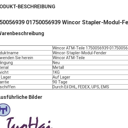
ODUKT-BESCHREIBUNG
50056939 01750056939 Wincor Stapler-Modul-F
arenbeschreibung
Wincor ATM-Teile 1750056939 0175005
oduktname
Wincor-Stapler-Modul-Fender
wenden Sie herein
Wincor ATM-Teile
ingung
Neu
erial
Metall
icht
1KG
 Lager
Auf Lager
antie
90 Tage
schiffen
Durch Eil DHL, FEDEX, UPS, EMS
usführliche Bilder