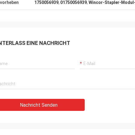
erechte und geduldige Antwort. Die
vorheben
1750056939
,
01750056939
,
Wincor-Stapler-Modul
tqualität ist auch sehr gut, der
ist sehr angemessen, schauen
ts zur anhaltenden
menarbeit.
NTERLASS EINE NACHRICHT
Nachricht Senden