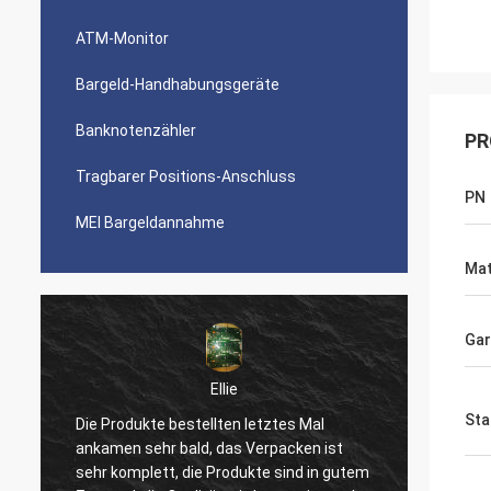
ATM-Monitor
Bargeld-Handhabungsgeräte
Banknotenzähler
PR
Tragbarer Positions-Anschluss
PN
MEI Bargeldannahme
Mat
Gar
Ellie
Sta
Die Produkte bestellten letztes Mal
Ihr Ser
u
ankamen sehr bald, das Verpacken ist
Produk
sehr komplett, die Produkte sind in gutem
unsere