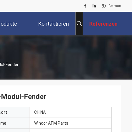
German
rodukte
Kontaktieren
Referenzen
Sie Uns
ul-Fender
-Modul-Fender
sort
CHINA
ame
Wincor ATM Parts