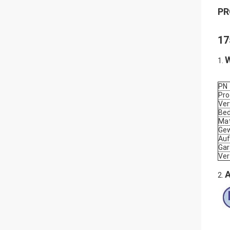
PR
17
W
1.
PN
Pr
Ver
Bed
Mat
Gew
Auf
Gar
Ver
A
2.