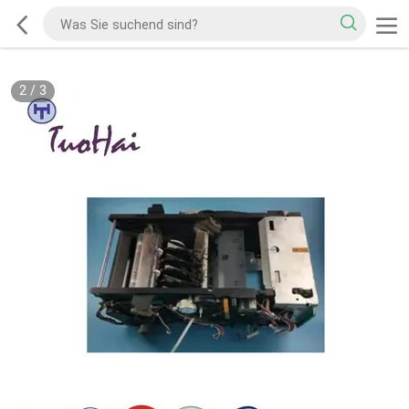
2
/
3