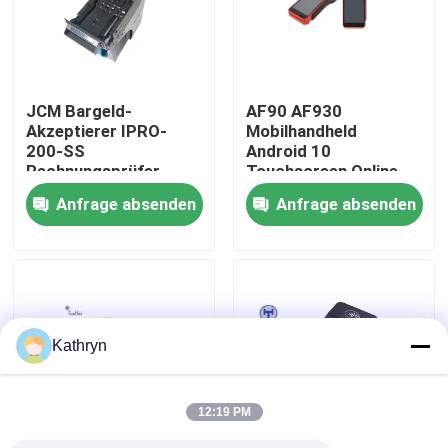
Fabrik-Ausflug
JCM Bargeld-
AF90 AF930
Qualitätskontrolle
Akzeptierer IPRO-
Mobilhandheld
200-SS
Android 10
Rechnungsprüfer
Touchscreen Online
Treten Sie mit uns in Verbindung
vollständige Einheit
POS-
Anfrage absenden
Anfrage absenden
NEW Original
Terminalmaschine
Fordern Sie ein Zitat
ATM-Maschinenteile
Kathryn
NCR-ATM-Teile
12:19 PM
wincor ATM-Teile