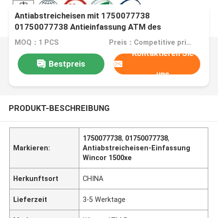
Antiabstreicheisen mit 1750077738
01750077738 Antieinfassung ATM des
abstreicheisen-1500xe
MOQ：1 PCS
Preis：Competitive price
Kontaktieren Sie
Bestpreis
uns
PRODUKT-BESCHREIBUNG
1750077738
,
01750077738
,
Markieren:
Antiabstreicheisen-Einfassung
Wincor 1500xe
Herkunftsort
CHINA
Lieferzeit
3-5 Werktage