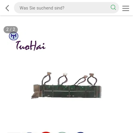
2
/
2