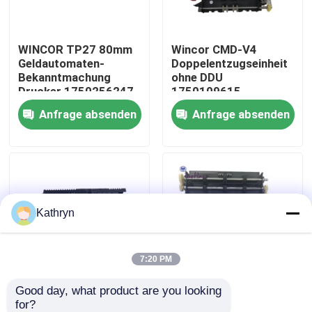
Fabrik-Ausflug
WINCOR TP27 80mm
Wincor CMD-V4
Geldautomaten-
Doppelentzugseinheit
Bekanntmachung
ohne DDU
Qualitätskontrolle
Drucker 1750256247
1750109615
Anfrage absenden
Anfrage absenden
Treten Sie mit uns in Verbindung
Fordern Sie ein Zitat
Kathryn
ATM-Maschinenteile
NCR-ATM-Teile
7:20 PM
Good day, what product are you looking 
ATM-Maschinenteile
Wincor ATM Teile
wincor ATM-Teile
for?
01750200435
01750151958