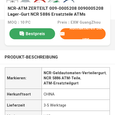
NCR-ATM ZERTEILT 009-0005208 0090005208
Lager-Gurt NCR 5886 Ersatzteile ATMs
MOQ：10 PC
Preis：EXW GuangZhou
Kontaktieren Sie
Bestpreis
uns
PRODUKT-BESCHREIBUNG
NCR-Geldautomaten-Verteilergurt
,
Markieren:
NCR 5886 ATM-Teile
,
ATM-Ersatzteilgurt
Herkunftsort
CHINA
Lieferzeit
3-5 Werktage