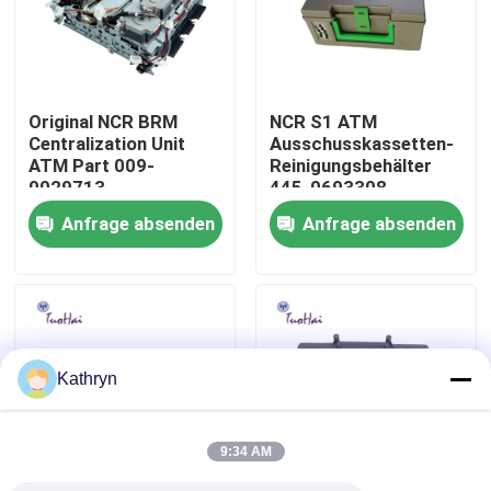
Fabrik-Ausflug
Original NCR BRM
NCR S1 ATM
Qualitätskontrolle
Centralization Unit
Ausschusskassetten-
ATM Part 009-
Reinigungsbehälter
0029713
445-0693308
Treten Sie mit uns in Verbindung
Anfrage absenden
Anfrage absenden
Fordern Sie ein Zitat
ATM-Maschinenteile
Kathryn
NCR-ATM-Teile
9:34 AM
wincor ATM-Teile