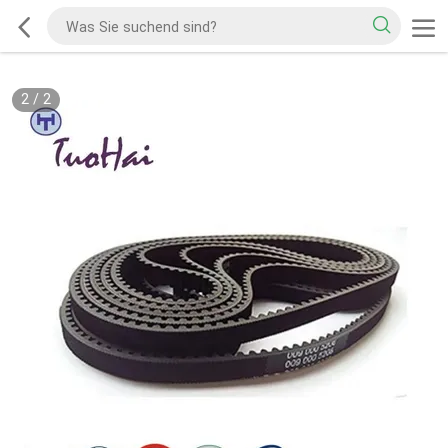
2
/
2