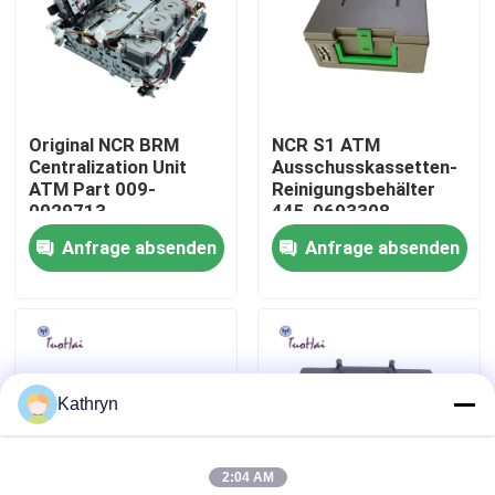
Fabrik-Ausflug
Qualitätskontrolle
Original NCR BRM
NCR S1 ATM
Centralization Unit
Ausschusskassetten-
ATM Part 009-
Reinigungsbehälter
Treten Sie mit uns in Verbindung
0029713
445-0693308
Anfrage absenden
Anfrage absenden
Fordern Sie ein Zitat
ATM-Maschinenteile
Kathryn
NCR-ATM-Teile
2:04 AM
wincor ATM-Teile