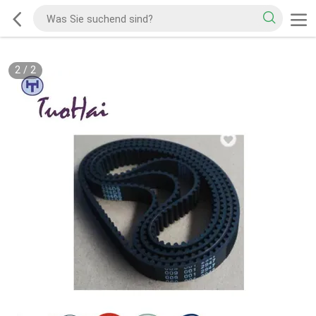
2
/
2