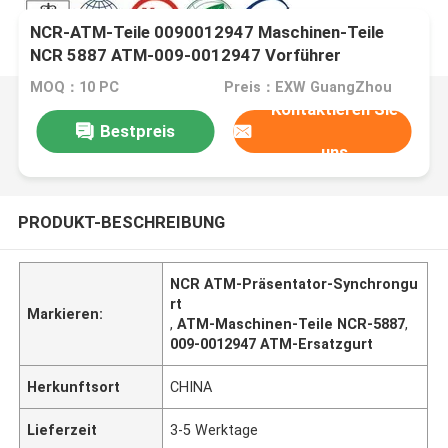
NCR-ATM-Teile 0090012947 Maschinen-Teile
NCR 5887 ATM-009-0012947 Vorführer
Synchronous Belt
MOQ：10 PC
Preis：EXW GuangZhou
Kontaktieren Sie
Bestpreis
uns
PRODUKT-BESCHREIBUNG
NCR ATM-Präsentator-Synchrongu
rt
Markieren:
,
ATM-Maschinen-Teile NCR-5887
,
009-0012947 ATM-Ersatzgurt
Herkunftsort
CHINA
Lieferzeit
3-5 Werktage